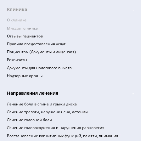
Я ознакомлен(а) и принимаю, согласие на
обработку
персональных данных
,
политика в отношении обработ
персональных данных
,
правила оказания платных
медицинских услуг
,
пользовательское соглашение
.
Клиника
О клинике
Миссия клиники
Отзывы пациентов
Правила предоставления услуг
Пациентам (Документы и лицензия)
Реквизиты
Документы для налогового вычета