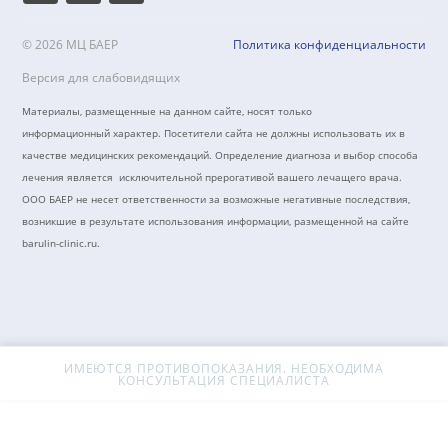
Восстановление когнитивных функций, памяти, внимания
Восстановительная терапия при болезни Паркинсона
Нарушение сна
Нарушение равновесия и координации
Тревога
+7 (8442) 50-39-40
barulin-clinic@mail.ru
г.Волгоград, пер. Северный, 4
© 2026 МЦ БАЕР
Политика конфиденциальн
Версия для слабовидящих
Материалы, размещенные на данном сайте, носят только
информационный характер. Посетители сайта не должны использовать их 