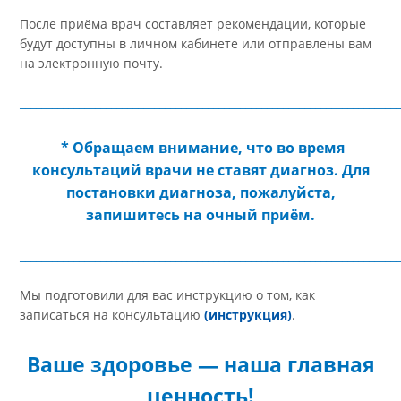
здоровья.
Запишем на очный прием к врачу.
Ответы на интересующие вопросы.
После приёма врач составляет рекомендации, которы
будут доступны в личном кабинете или отправлены в
на электронную почту.
_______________________________________________________________
* Обращаем внимание, что во время
консультаций врачи не ставят диагноз. Д
постановки диагноза, пожалуйста,
запишитесь на очный приём.
_______________
_______________________________________
_________