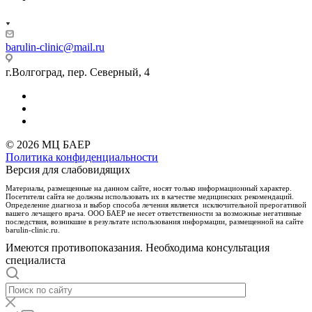
barulin-clinic@mail.ru
г.Волгоград, пер. Северный, 4
© 2026 МЦ БАЕР
Политика конфиденциальности
Версия для слабовидящих
Материалы, размещенные на данном сайте, носят только информационный характер.
Посетители сайта не должны использовать их в качестве медицинских рекомендаций.
Определение диагноза и выбор способа лечения является исключительной прерогативой
вашего лечащего врача. ООО БАЕР не несет ответственности за возможные негативные
последствия, возникшие в результате использования информации, размещенной на сайте
barulin-clinic.ru.
Имеются противопоказания. Необходима консультация
специалиста