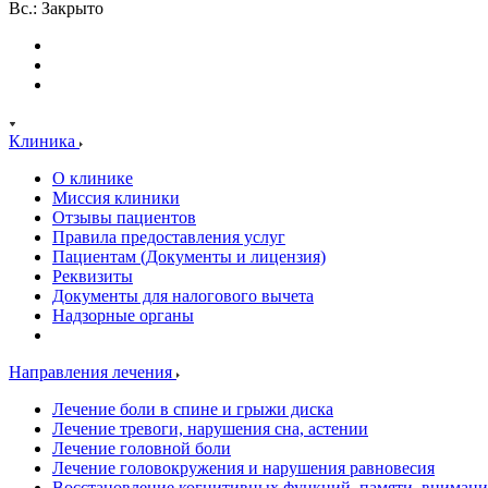
Вс.: Закрыто
Клиника
О клинике
Миссия клиники
Отзывы пациентов
Правила предоставления услуг
Пациентам (Документы и лицензия)
Реквизиты
Документы для налогового вычета
Надзорные органы
Направления лечения
Лечение боли в спине и грыжи диска
Лечение тревоги, нарушения сна, астении
Лечение головной боли
Лечение головокружения и нарушения равновесия
Восстановление когнитивных функций, памяти, внимани