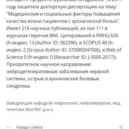
междисциплинарной медицины (АММ), член
международного общества по борьбе с болезн
Альцгеймера, член Европейской ассоциации
неврологов (EAN), член Европейской федераци
боли (EFIC). В 2004 году защитила кандидатскую
диссертацию на тему: "Коррекция болевых
проявлений и психовегетативных нарушений у
женщин с предменструальным синдромом", в 2
году защитила докторскую диссертацию на тему
"Медицинские и социальные факторы повышен
качества жизни пациентов с хронической болью
Имеет 216 научных публикаций, из них 111 в
журналах перечня ВАК. Цитирований в РИНЦ 62
(h-индекс 13 (Author ID: 362396), в SCOPUS 40 (h-
индекс 2 (Scopus Author ID: 37008504700)), в Web
Science 0 (h-индекс 0 (Researcher ID: J-3500-2017))
Приоритетное научное направление: