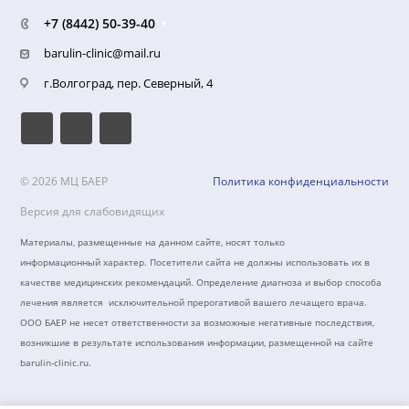
Реквизиты
Документы для налогового вычета
Надзорные органы
Направления лечения
Лечение боли в спине и грыжи диска
Лечение тревоги, нарушения сна, астении
Лечение головной боли
Лечение головокружения и нарушения равновесия
Восстановление когнитивных функций, памяти, внимания
Восстановительная терапия при болезни Паркинсона
Нарушение сна
Нарушение равновесия и координации
Тревога
+7 (8442) 50-39-40