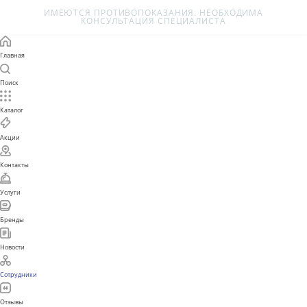
barulin-clinic@mail.ru
г.Волгоград, пер. Северный, 4
© 2026 МЦ БАЕР
Политика конфиденциальн
Версия для слабовидящих
Материалы, размещенные на данном сайте, носят только
информационный характер. Посетители сайта не должны использовать их 
качестве медицинских рекомендаций. Определение диагноза и выбор спос
лечения является исключительной прерогативой вашего лечащего врача.
ООО БАЕР не несет ответственности за возможные негативные последстви
возникшие в результате использования информации, размещенной на сайт
barulin-clinic.ru.