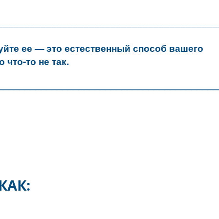
____________________________________
е игнорируйте ее — это естественный спо
 вам, что что-то не так.
____________________________________