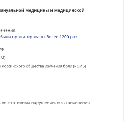
E-mail
barulin-clinic@mail.ru
.ru
сихиатрии, мануальной медицины и медицинской
м методам лечения.
арулина А.Е. были процитированы более 1200 раз.