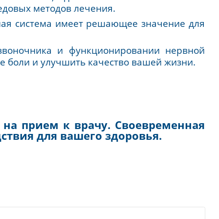
иональной и когнитивной сфере чело
ь, принято хроническую боль рассма
и восстановлению, где естественная с
мощью передовых методов лечения.
что нервная система имеет решающее зн
етрии позвоночника и функционирован
 снижение боли и улучшить качество ваш