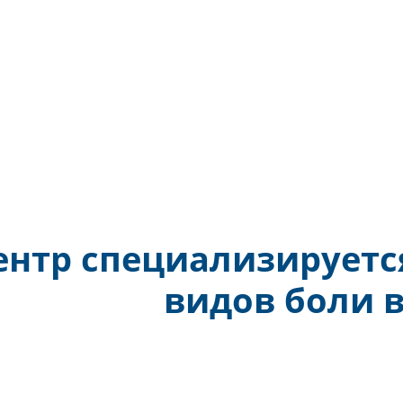
Центр специализиру
видов б