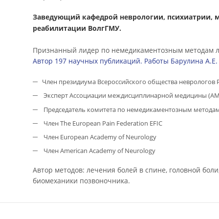
Врач невролог
Кузнецова Полина Григорьевна
Телефон
Записаться
+7 (8442) 50-39-40
Руководитель клиники.
Барулин Александр Евгеньевич
Телефон
E-mail
+7 (8442) 50-39-40
barulin-clinic@mail
Заведующий кафедрой неврологии, п
реабилитации ВолгГМУ.
Признанный лидер по немедикаментозны
Автор 197 научных публикаций. Работы Б