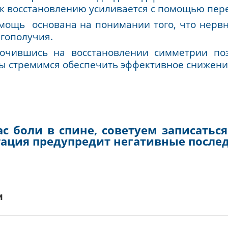
на и целым рядом изменений в эмоц
ящее время, чтобы правильно лечит
ихосоциокультурном аспекте.
верим в целостный подход к здоровью 
изма к восстановлению усиливается с по
а помощь основана на понимании того, 
о благополучия.
редоточившись на восстановлении симм
мы, мы стремимся обеспечить эффективное