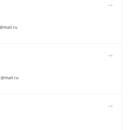
писаться на прием к врачу. Свое
 последствия для вашего здоровь
ый терапевт
E-mail
barulin-clinic@mail.ru