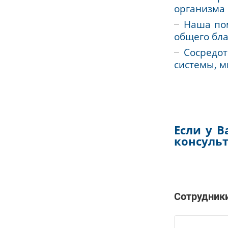
связа
насто
биопс
Мы 
орган
Наш
общег
Сос
систе