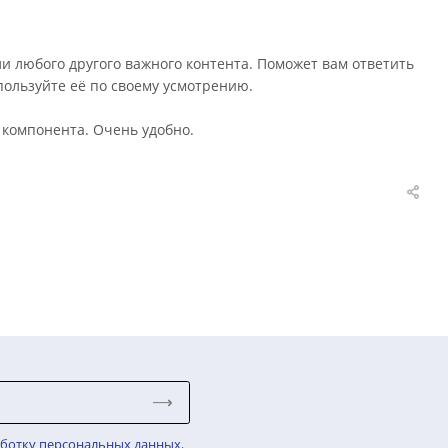
а неврологов РФ
 медицины (АММ)
зным методам Российского общества изучения боли (РОИБ)
головной боли, вегетативных нарушений, восстановления
 доставке или любого другого важного контента. Поможе
 покупке. Используйте её по своему усмотрению.