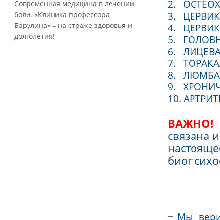
координации
ЭТО
Тревога
1. ДО
2. ОС
Современная медицина в лечении
3. ЦЕ
боли. «Клиника профессора
Барулина» – на страже здоровья и
4. ЦЕ
долголетия!
5. ГО
6. ЛИ
7. ТО
8. Л
9. ХР
10. А
ВАЖ