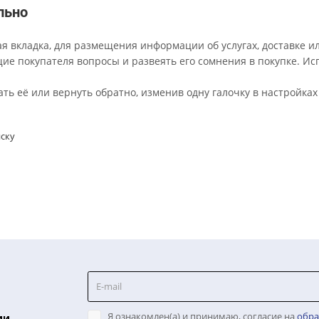
Член президиума Всероссийского обществ
Эксперт Ассоциации междисциплинарной
Председатель комитета по немедикаменто
Член The European Pain Federation EFIC
Член European Academy of Neurology
Член American Academy of Neurology
Автор методов: лечения болей в спине, 
биомеханики позвоночника.
нительно
ельная вкладка, для размещения информации об услугах,
есующие покупателя вопросы и развеять его сомнения в