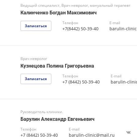
 у Вас боли в спине, советуем за
ультация предупредит негативные
дники
Ведущий специалист, Врач невролог, мануальн
Калинченко Богдан Максимович
Телефон
Записаться
+7(8442) 50-39-40