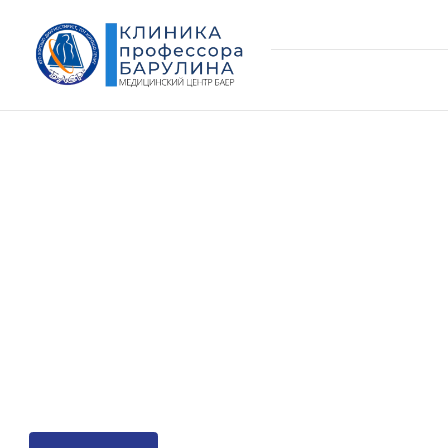
Лечение боли в спине и грыжи диска
Болезни позвоночник
которые мы лечим.