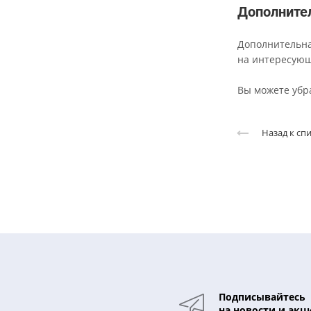
Допол
Дополнит
на интер