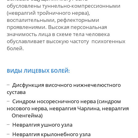
Лицевая боль разнообразна по свое причине
Болевые ощущения могут быть
обусловлены туннельно-компрессионными
(невралгий тройничного нерва),
воспалительными, рефлекторными
проявлениями. Высокая персональная
значимость лица в схеме тела человека
обуславливает высокую частоту психогенны
болей.
ВИДЫ ЛИЦЕВЫХ БОЛЕЙ:
Дисфункция височного нижнече
люстного
сустава
Синдром носоресничного нерва (синдром
носового нерва, невралгия Чарлина, неврал