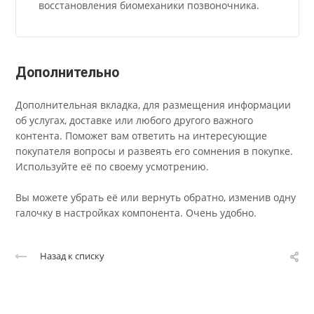
Эксперт Ассоциации междисциплинарной
медицины (АММ)
Председатель комитета по немедикаментозным
методам Российского общества изучения боли
(РОИБ)
Член The European Pain Federation EFIC
Член European Academy of Neurology
Член American Academy of Neurology
Автор методов: лечения болей в спине,
головной боли, вегетативных нарушений,
восстановления биомеханики позвоночника.
Дополнительно