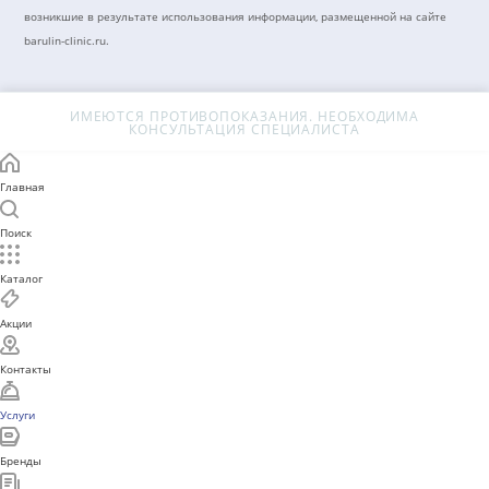
Восстановление когнитивных функций, памяти, внимания
Восстановительная терапия при болезни Паркинсона
Нарушение сна
Нарушение равновесия и координации
Тревога
+7 (8442) 50-39-40
barulin-clinic@mail.ru
Главная
г.Волгоград, пер. Северный, 4
Поиск
Каталог
Акции
© 2026 МЦ БАЕР
Политика конфиденциальн
Контакты
Версия для слабовидящих
Услуги
Материалы, размещенные на данном сайте, носят только