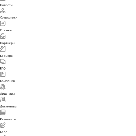
информационный характер. Посетители сайта не должны использовать их 
Бренды
качестве медицинских рекомендаций. Определение диагноза и выбор спос
лечения является исключительной прерогативой вашего лечащего врача.
Новости
ООО БАЕР не несет ответственности за возможные негативные последстви
Сотрудники
возникшие в результате использования информации, размещенной на сайт
barulin-clinic.ru.
Отзывы
Партнеры
ИМЕЮТСЯ ПРОТИВОПОКАЗАНИЯ. НЕОБХОДИМА
КОНСУЛЬТАЦИЯ СПЕЦИАЛИСТА
Карьера
FAQ
Компания
Лицензии
Документы