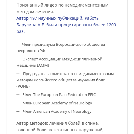
Барулин Александр Евгеньевич
Телефон
E-mail
+7 (8442) 50-39-40
barulin-clinic@mail.ru
Заведующий кафедрой неврологии,
психиатрии, мануальной медицины и
медицинской реабилитации ВолгГМУ.
Признанный лидер по немедикаментозным
методам лечения.
Автор 197 научных публикаций. Работы
Барулина А.Е. были процитированы более 1200
раз.
Член президиума Всероссийского общества
неврологов РФ