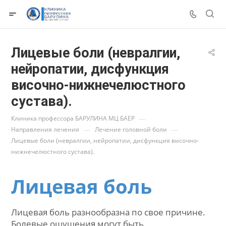
Лицевые боли (невралгии,
нейропатии, дисфункция
височно-нижнечелюстного
сустава).
—
Клиника профессора БАРУЛИНА МЦ БАЕР
—
—
Направления лечения
Лечение головной боли
Лицевые боли (невралгии, нейропатии, дисфункция височно-
нижнечелюстного сустава).
Лицевая боль