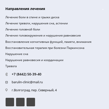
Я ознакомлен(а) и принимаю, согласие на
обработку
персональных данных
,
политика в отношении обработ
персональных данных
,
правила оказания платных
медицинских услуг
,
пользовательское соглашение
.
Клиника
О клинике
Миссия клиники
Отзывы пациентов
Правила предоставления услуг
Пациентам (Документы и лицензия)
Реквизиты
Документы для налогового вычета
Надзорные органы
Направления лечения