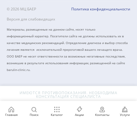
Лечение боли в спине и грыжи диска
Лечение тревоги, нарушения сна, астении
Лечение головной боли
Лечение головокружения и нарушения равновесия
Восстановление когнитивных функций, памяти, внимания
Восстановительная терапия при болезни Паркинсона
Нарушение сна
Нарушение равновесия и координации
Тревога
+7 (8442) 50-39-40
barulin-clinic@mail.ru
г.Волгоград, пер. Северный, 4
Главная
Поиск
Каталог
Акции
Контакты
Услуги